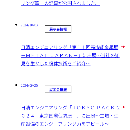
リング篇」の記事が公開されました。
2024/10/08
展示会情報
日清エンジニアリング「第１１回高機能金属展
－ＭＥＴＡＬ ＪＡＰＡＮ－」に出展～当社の知
見を生かした粉体技術をご紹介～
2024/09/25
展示会情報
日清エンジニアリング「ＴＯＫＹＯ ＰＡＣＫ ２
０２４－東京国際包装展－」に出展～工場・生
産設備のエンジニアリング力をアピール～