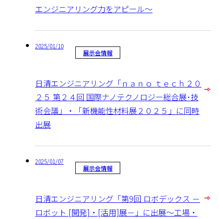
エンジニアリング力をアピール～
2025/01/10
展示会情報
日清エンジニアリング「ｎａｎｏ ｔｅｃｈ２０
２５ 第２４回 国際ナノテクノロジー総合展･技
術会議」・「新機能性材料展２０２５」に同時
出展
2025/01/07
展示会情報
日清エンジニアリング「第9回 ロボデックス －
ロボット [開発]・[活用]展－」に出展～工場・