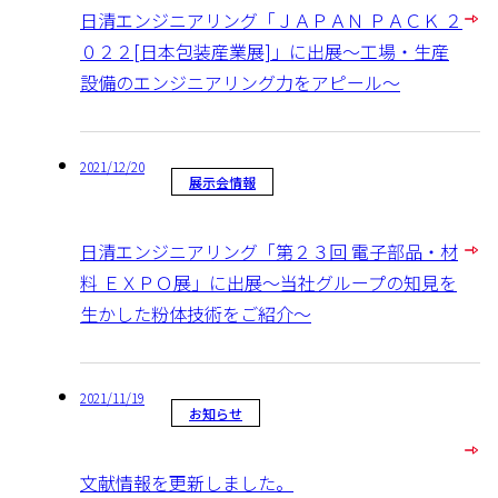
日清エンジニアリング「ＪＡＰＡＮ ＰＡＣＫ ２
０２２[日本包装産業展]」に出展～工場・生産
設備のエンジニアリング力をアピール～
2021/12/20
展示会情報
日清エンジニアリング「第２３回 電子部品・材
料 ＥＸＰＯ展」に出展～当社グループの知見を
生かした粉体技術をご紹介～
2021/11/19
お知らせ
文献情報を更新しました。