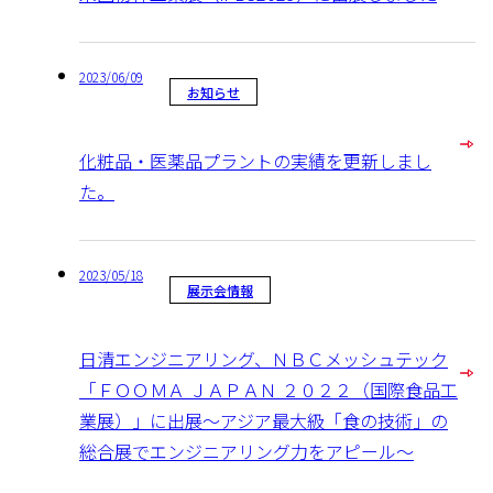
2023/06/09
お知らせ
化粧品・医薬品プラントの実績を更新しまし
た。
2023/05/18
展示会情報
日清エンジニアリング、ＮＢＣメッシュテック
「ＦＯＯＭＡ ＪＡＰＡＮ ２０２２（国際食品工
業展）」に出展～アジア最大級「食の技術」の
総合展でエンジニアリング力をアピール～