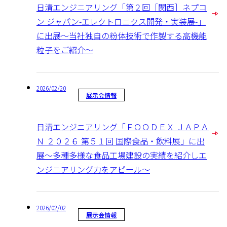
日清エンジニアリング「第２回［関西］ネプコ
ン ジャパン-エレクトロニクス開発・実装展-」
に出展～当社独自の粉体技術で作製する高機能
粒子をご紹介～
2026/02/20
展示会情報
日清エンジニアリング「ＦＯＯＤＥＸ ＪＡＰＡ
Ｎ ２０２６ 第５１回 国際食品・飲料展」に出
展～多種多様な食品工場建設の実績を紹介しエ
ンジニアリング力をアピール～
2026/02/02
展示会情報