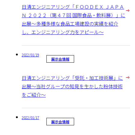
日清エンジニアリング「ＦＯＯＤＥＸ ＪＡＰＡ
Ｎ ２０２２（第４７回 国際食品・飲料展）」に
出展～多種多様な食品工場建設の実績を紹介
し、エンジニアリング力をアピール～
2022/01/19
展示会情報
日清エンジニアリング「受託・加工技術展」に
出展～当社グループの知見を生かした粉体技術
をご紹介～
2022/01/17
展示会情報