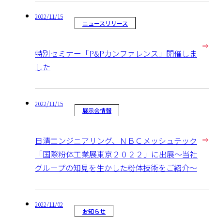
2022/11/15
ニュースリリース
特別セミナー「P&Pカンファレンス」開催しま
した
2022/11/15
展示会情報
日清エンジニアリング、ＮＢＣメッシュテック
「国際粉体工業展東京２０２２」に出展～当社
グループの知見を生かした粉体技術をご紹介～
2022/11/02
お知らせ