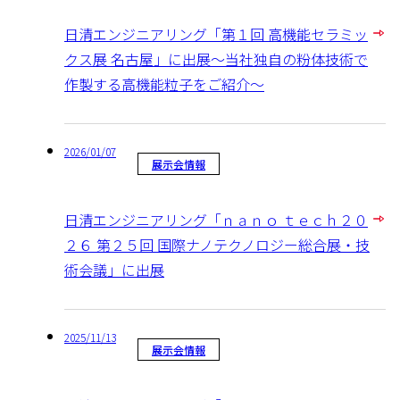
日清エンジニアリング「第１回 高機能セラミッ
クス展 名古屋」に出展～当社独自の粉体技術で
作製する高機能粒子をご紹介～
2026/01/07
展示会情報
日清エンジニアリング「ｎａｎｏ ｔｅｃｈ２０
２６ 第２５回 国際ナノテクノロジー総合展・技
術会議」に出展
2025/11/13
展示会情報