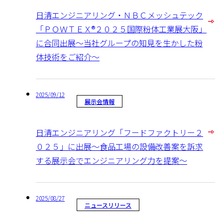
日清エンジニアリング・ＮＢＣメッシュテック
「ＰＯＷＴＥＸ®２０２５国際粉体工業展大阪」
に合同出展～当社グループの知見を生かした粉
体技術をご紹介～
2025/09/12
展示会情報
日清エンジニアリング「フードファクトリー２
０２５」に出展～食品工場の設備改善案を訴求
する展示会でエンジニアリング力を提案～
2025/08/27
ニュースリリース