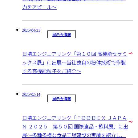
力をアピール～
2025/04/23
展示会情報
日清エンジニアリング「第１０回 高機能セラミ
ックス展」に出展～当社独自の粉体技術で作製
する高機能粒子をご紹介～
2025/02/14
展示会情報
日清エンジニアリング「ＦＯＯＤＥＸ ＪＡＰＡ
Ｎ ２０２５ 第５０回 国際食品・飲料展」に出
展～多種多様な食品工場建設の実績を紹介し、