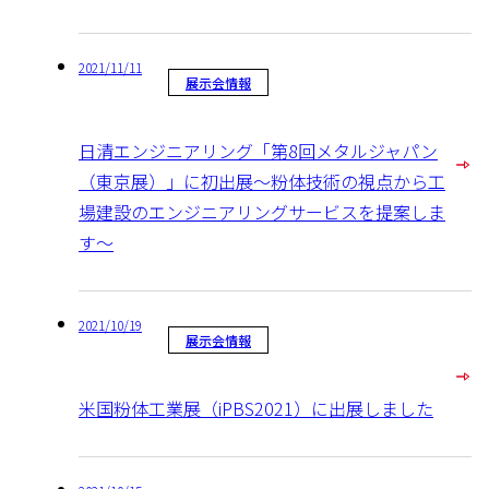
2021/11/11
展示会情報
日清エンジニアリング「第8回メタルジャパン
（東京展）」に初出展～粉体技術の視点から工
場建設のエンジニアリングサービスを提案しま
す～
2021/10/19
展示会情報
米国粉体工業展（iPBS2021）に出展しました