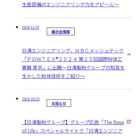
生産設備のエンジニアリング力をアピール～
2024/11/07
展示会情報
日清エンジニアリング、ＮＢＣメッシュテック
「ＰＯＷＴＥＸ®２０２４ 第２５回国際粉体工
業展 東京」に出展～日清製粉グループの知見を
生かした粉体技術をご紹介～
2024/10/15
お知らせ
【日清製粉グループ】グループ広告「The Base
of Life」スペシャルサイトで「日清エンジニア