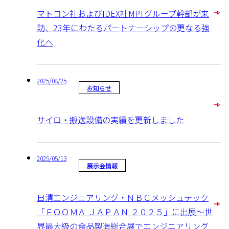
マトコン社およびIDEX社MPTグループ幹部が来
訪、23年にわたるパートナーシップの更なる強
化へ
2025/08/25
お知らせ
サイロ・搬送設備の実績を更新しました
2025/05/13
展示会情報
日清エンジニアリング・ＮＢＣメッシュテック
「ＦＯＯＭＡ ＪＡＰＡＮ ２０２５」に出展～世
界最大級の食品製造総合展でエンジニアリング