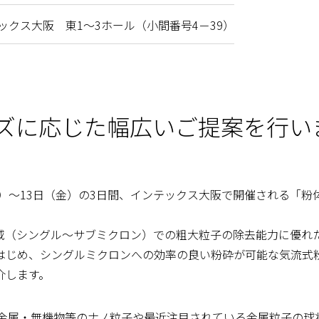
ックス大阪 東1～3ホール（小間番号4－39）
ズに応じた幅広いご提案を行い
水）～13日（金）の3日間、インテックス大阪で開催される「
域（シングル～サブミクロン）での粗大粒子の除去能力に優れ
はじめ、シングルミクロンへの効率の良い粉砕が可能な気流式
介します。
る金属・無機物等のナノ粒子や最近注目されている金属粒子の球