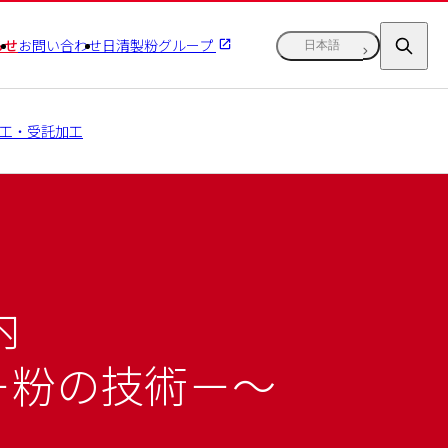
らせ
お問い合わせ
日清製粉グループ
日本語
工・受託加工
内
－粉の技術－～