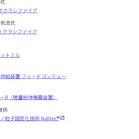
ー式
ボクラシファイア
回気流式
ィクラシファイア
ェットミル
供給装置 フィードコンミュー
ーR（微量粉体噴霧装置）
技術
粒子固定化技術 Nafitec®