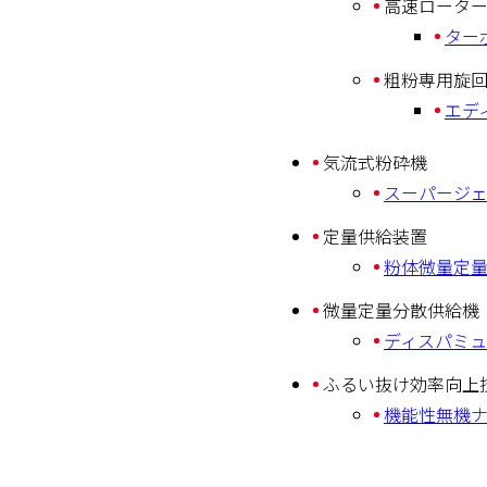
高速ロータ
ター
粗粉専用旋
エデ
気流式粉砕機
スーパージ
定量供給装置
粉体微量定量
微量定量分散供給機
ディスパミュ
ふるい抜け効率向上
機能性無機ナノ