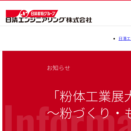
日清エ
お知らせ
「粉体工業展大
Informa
～粉づくり・