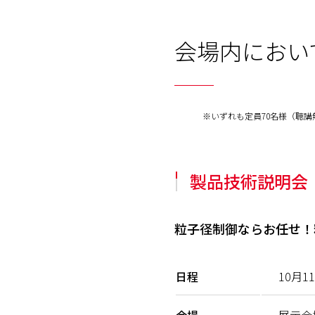
会場内におい
※
いずれも定員70名様（聴
製品技術説明会
粒子径制御ならお任せ！
日程
10月1
会場
展示会