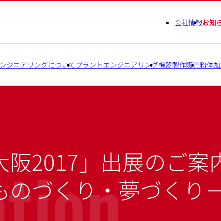
会社情報
お知
ンジニアリングについて
プラントエンジニアリング
機器製作販売
粉体加
阪2017」出展のご案
tion
ものづくり・夢づくり