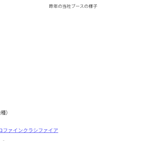
昨年の当社ブースの様子
機種）
ロファインクラシファイア