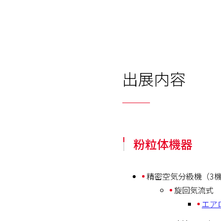
出展内容
粉粒体機器
精密空気分級機（3
旋回気流式
エア