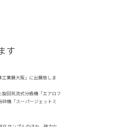
ます
粉体工業展大阪」に出展致しま
た旋回気流式分級機「エアロフ
粉砕機「スーパージェットミ
状化サンプルのほか、強力な