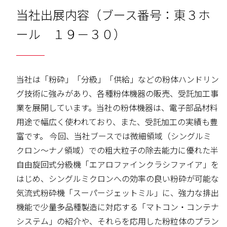
当社出展内容（ブース番号：東３ホ
ール １９－３０）
当社は「粉砕」「分級」「供給」などの粉体ハンドリン
グ技術に強みがあり、各種粉体機器の販売、受託加工事
業を展開しています。当社の粉体機器は、電子部品材料
用途で幅広く使われており、また、受託加工の実績も豊
富です。 今回、当社ブースでは微細領域（シングルミ
クロン～ナノ領域）での粗大粒子の除去能力に優れた半
自由旋回式分級機「エアロファインクラシファイア」を
はじめ、シングルミクロンへの効率の良い粉砕が可能な
気流式粉砕機「スーパージェットミル」に、強力な排出
機能で少量多品種製造に対応する「マトコン・コンテナ
システム」の紹介や、それらを応用した粉粒体のプラン