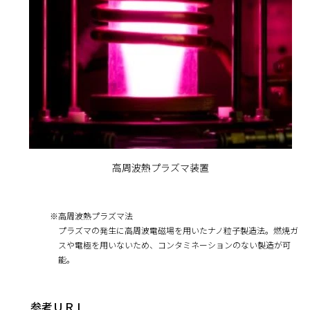
高周波熱プラズマ装置
※
高周波熱プラズマ法
プラズマの発生に高周波電磁場を用いたナノ粒子製造法。燃焼ガ
スや電極を用いないため、コンタミネーションのない製造が可
能。
参考ＵＲＬ