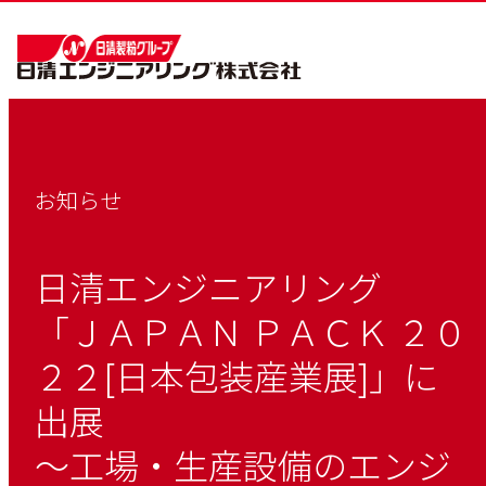
お知らせ
日清エンジニアリング
「ＪＡＰＡＮ ＰＡＣＫ ２０
２２[日本包装産業展]」に
出展
～工場・生産設備のエンジ