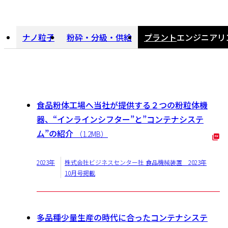
ナノ粒子
粉砕・分級・供給
プラント
エンジニアリ
プラントエンジニアリング
食品粉体工場へ当社が提供する２つの粉粒体機
器、“インラインシフター”と”コンテナシステ
ム”の紹介
（1.2MB）
2023年
株式会社ビジネスセンター社 食品機械装置 2023年
10月号掲載
多品種少量生産の時代に合ったコンテナシステ