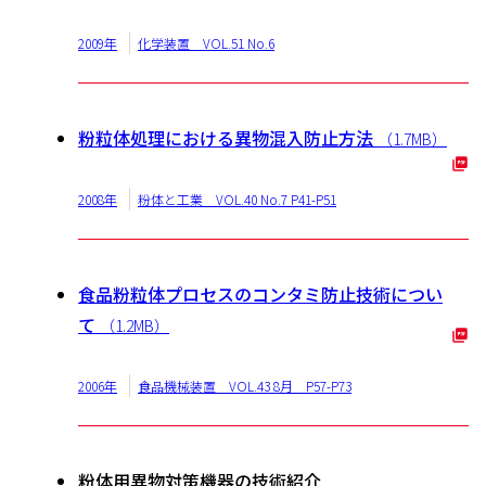
2009年
化学装置 VOL.51 No.6
粉粒体処理における異物混入防止方法
（1.7MB）
2008年
粉体と工業 VOL.40 No.7 P41-P51
食品粉粒体プロセスのコンタミ防止技術につい
て
（1.2MB）
2006年
食品機械装置 VOL.43 8月 P57-P73
粉体用異物対策機器の技術紹介