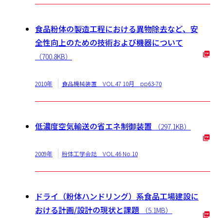
食品粉体の製造工程における異物除去など、安
全性向上のための技術および機器について
（700.8KB）
2010年
食品機械装置 VOL.47 10月 pp63-70
低濃度空気輸送の省エネ制御装置
（297.1KB）
2009年
粉体工学会誌 VOL.46 No.10
ドライ（粉体ハンドリング）系食品工場建設に
おける計画/設計の現状と課題
（5.1MB）