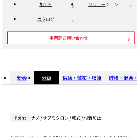
加工例
ソリュー
ション
カタ
ログ
事業部お問い合わせ
粉砕
分級
供給・散布・噴霧
貯槽・混合
Point
ナノ / サブミクロン / 乾式 / 付着防止
分級